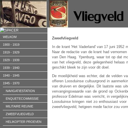
WELKOM
Zweefvliegveld
1900 - 1919
In de krant 'Het Vaderland' van 17 juni 1952
Naar de redactie van de krant had vernomen b
1919 - 1929
van Den Haag. Ypenburg, waar tot op dat mo
1929 - 1939
van het vliegveld, deze gelegenheid helaas
geschikt bleek te zijn voor dit doel.
1939 - 1940
1940 - 1945
De moeilijkheid was echter, dat de velden 
offeren Loosduinse cultuurgrond in aanmerki
1945 - 1970
van druiven en dergelijke. Dit laatste was u
NAVIGATIESTATION
vervangingswaarde van de grond op Ockenbu
professor Edelman was verricht, in vergelijkin
ENQUETECOMMISSIE
Loosduinse kringen niet zo enthousiast voo
MILITAIRE REUNIE
zweefvliegveld, hetgeen mede factor zou vorm
ZWEEFVLIEGVELD
HELIKOPTER PROEVEN