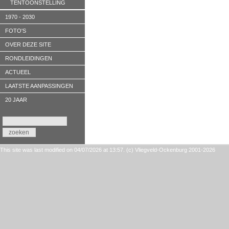
TENTOONSTELLING
1970 - 2030
FOTO'S
OVER DEZE SITE
RONDLEIDINGEN
ACTUEEL
LAATSTE AANPASSINGEN
20 JAAR
This site was last modified on 04/07/2026 at 13:57. (c) Vliegveld-Ockenburg 2001-2026