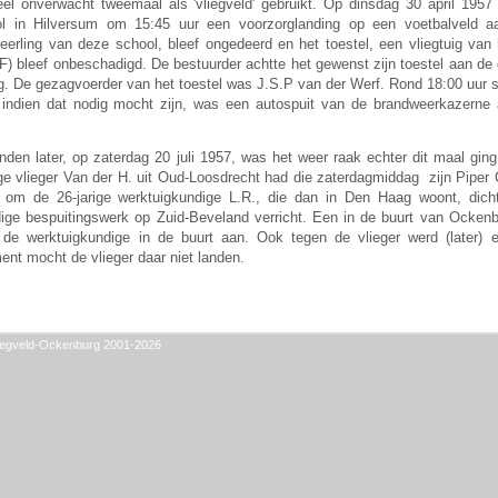
l onverwacht tweemaal als 'vliegveld' gebruikt. Op dinsdag 30 april 1957
ol in Hilversum om 15:45 uur een voorzorglanding op een voetbalveld aa
leerling van deze school, bleef ongedeerd en het toestel, een vliegtuig va
) bleef onbeschadigd
. De bestuurder achtte het gewenst zijn toestel aan de
g. De gezagvoerder van het toestel was J.S.P van der Werf. Rond 18:00 uur st
 indien dat nodig mocht zijn, was een autospuit van de brandweerkazerne 
den later, op zaterdag 20 juli 1957, was het weer raak echter dit maal ging
rige vlieger Van der H. uit Oud-Loosdrecht had die zaterdagmiddag zijn Pipe
 om de 26-jarige werktuigkundige L.R., die dan in Den Haag woont, dicht
ige bespuitingswerk op Zuid-Beveland verricht. Een in de buurt van Ocke
of de werktuigkundige in de buurt aan. Ook tegen de vlieger werd (later)
ent mocht de vlieger daar niet landen.
 Vliegveld-Ockenburg 2001-2026