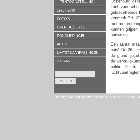
Ockenburg gehee
TENTOONSTELLING
Luchtvaartscho
1970 - 2030
gebrevetteerde 
kenmerk PH-UFF
FOTO'S
met motorstorin
OVER DEZE SITE
kunnen grijpen,
aanwezig.
RONDLEIDINGEN
Een aantal maan
ACTUEEL
huis'. De 26-ja
LAATSTE AANPASSINGEN
de grond gezet
de werktuigkund
20 JAAR
politie. Die tr
luchtvaartreglem
This site was last modified on 04/07/2026 at 13:57. (c)