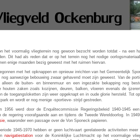
n het voormalig vliegterrein nog gewoon bezocht worden totdat - na een hal
den. Dit had als reden dat er op het terrein nog het nodige oorlogsmateria
men enige maanden bezig geweest met het ruimen hiervan.
egonnen met het opknappen en opnieuw inrichten van het Gemeentelijk Spor
de nog aanwezige bebouwing zwaar gehavend moet zijn geweest. Van de porti
 alleen de buiten- en binnenmuur en een ingezakte bekapping nog bes
e houten zaken zoals kozijnen, deuren, balken, vloeren evenals de ijzere
en de toegangsloketten zijn weer opgeknapt en in oude glorie herstel
d. Tot o
tpark en wordt er nog menige -sportieve- strijd gestreden.
n 1956 werd door de Enquêtecommissie Regeringsbeleid 1940-1945 een 
n de regering voorafgaande aan en tijdens de Tweede Wereldoorlog. In 194
sie
, waaronder een passage over de Von Sponeck papieren.
riode 1945-1970 hebben er geen luchtvaart gerelateerde activiteiten meer
en
navigatiestation
voor de Koninklijke Luchtmacht op het voormalige vliegt