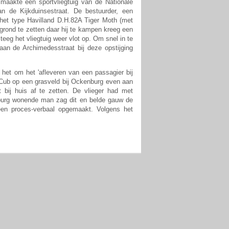
 maakte een sportvliegtuig van de Nationale
n de Kijkduinsestraat. De bestuurder, een
n het type Havilland D.H.82A Tiger Moth (met
 grond te zetten daar hij te kampen kreeg een
eeg het vliegtuig weer vlot op. Om snel in te
aan de Archimedesstraat bij deze opstijging
 het om het 'afleveren van een passagier bij
r Cub op een grasveld bij Ockenburg even aan
 bij huis af te zetten. De vlieger had met
nburg wonende man zag dit en belde gauw de
 een proces-verbaal opgemaakt. Volgens het