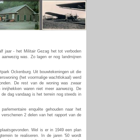
f jaar - het Militair Gezag het tot verboden
al aanwezig was. Zo lagen er nog landmijnen
tpark Ockenburg. Uit bouwtekeningen uit die
erswoning (het voormalige wachtlokaal) werd
tonden. De rest van de woning was zwaar
n inrijhekken waren niet meer aanwezig. De
p de dag vandaag is het terrein nog steeds in
parlementaire enquête gehouden naar het
9 verschenen 2 delen van het rapport van de
 plaatsgevonden. Wel is er in 1949 een plan
errein te realiseren. In de jaren '50 wordt