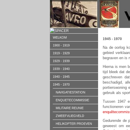
WELKOM
1945 - 1970
1900 - 1919
Na de oorlog ko
gebied verklaar
1919 - 1929
begraven en is 
1929 - 1939
Hierna is men b
1939 - 1940
tijd bleek dat 
1940 - 1945
geschreven dat
beschadigd, all
1945 - 1970
portierswoning 
NAVIGATIESTATION
gebruik als spor
ENQUETECOMMISSIE
Tussen 1947 e
functioneren va
MILITAIRE REUNIE
enquêtecommis
ZWEEFVLIEGVELD
Gedurende de pe
HELIKOPTER PROEVEN
geweest om e