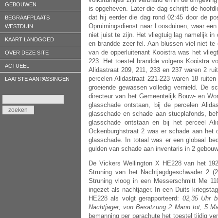
GEBOUWEN
is opgeheven. Later die dag schrijft de hoofdle
dat hij eerder die dag rond 02:45 door de 
BEGRAAFPLAATS
Opruimingsdienst naar Loosduinen, waar een vl
WESTDUIN
niet juist te zijn. Het vliegtuig lag namelij
KAART LANDGOED
en brandde zeer fel. Aan blussen viel niet te
van de opperluitenant Kooistra was het vliegt
OVER DEZE SITE
223. Het toestel brandde volgens Kooistra vol
ACTUEEL
Alidastraat 209, 211, 233 en 237
waren 2 rui
percelen Alidastraat 221-223 waren 18 ruite
LAATSTE AANPASSINGEN
groeiende gewassen volledig vernield. De s
directeur van het Gemeentelijk Bouw- en Woni
glasschade ontstaan, bij de percelen Alid
glasschade en schade aan stucplafonds, beha
glasschade ontstaan en bij het perceel Ali
Ockenburghstraat 2 was er schade aan het d
glasschade. In totaal was er een globaal 
gulden van schade aan inventaris in 2 gebouwe
De Vickers Wellington X HE228 van het 19
Struning van het Nachtjagdgeschwader 2 (2
Struning vloog in een Messerschmitt Me 11
ingezet als nachtjager. In een Duits kriegst
HE228 als volgt gerapporteerd:
02,35 Uhr b
Nachtjager; von Besatzung 2 Mann tot, 5 M
bemanning per parachute het toestel tijdig ve