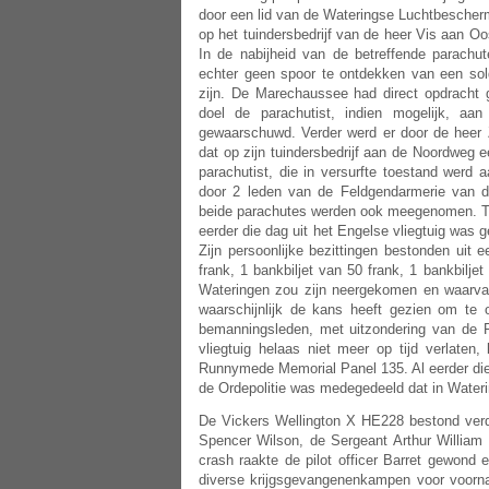
door een lid van de Wateringse Luchtbescherm
op het tuindersbedrijf van de heer Vis aan O
In de nabijheid van de betreffende parachu
echter geen spoor te ontdekken van een so
zijn. De Marechaussee had direct opdracht
doel de parachutist, indien mogelijk, a
gewaarschuwd. Verder werd er door de hee
dat op zijn tuindersbedrijf aan de Noordweg
parachutist, die in versurfte toestand werd
door 2 leden van de Feldgendarmerie van d
beide parachutes werden ook meegenomen. Tij
eerder die dag uit het Engelse vliegtuig was
Zijn persoonlijke bezittingen bestonden uit 
frank, 1 bankbiljet van 50 frank, 1 bankbilje
Wateringen zou zijn neergekomen en waarvan
waarschijnlijk de kans heeft gezien om te
bemanningsleden, met uitzondering van de 
vliegtuig helaas niet meer op tijd verlate
Runnymede Memorial Panel 135. Al eerder die 
de Ordepolitie was medegedeeld dat in Water
De Vickers Wellington X HE228 bestond verd
Spencer Wilson,
de Sergeant Arthur Willi
crash raakte de pilot officer Barret gewond
diverse krijgsgevangenenkampen voor voorna