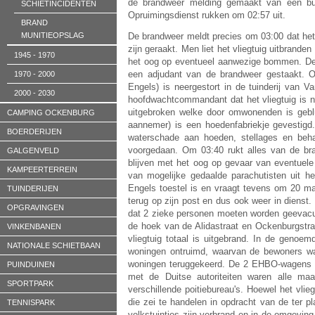
de brandweer melding gemaakt van een bu
SCHIETINCIDENTEN
Opruimingsdienst rukken om 02:57 uit.
BRAND
MUNITIEOPSLAG
De brandweer meldt precies om 03:00 dat het b
zijn geraakt. Men liet het vliegtuig uitbrand
1945 - 1970
het oog op eventueel aanwezige bommen. De 
een adjudant van de brandweer gestaakt. 
1970 - 2000
Engels) is neergestort in de tuinderij van 
2000 - 2030
hoofdwachtcommandant dat het vliegtuig is ne
uitgebroken welke door omwonenden is gebl
CAMPING OCKENBURG
aannemer)
is
een hoedenfabriekje gevestigd.
BOERDERIJEN
waterschade aan hoeden, stellages en beha
voorgedaan. Om 03:40 rukt alles van de bra
GALGENVELD
blijven met het oog op gevaar van eventuele
KAMPEERTERREIN
van mogelijke gedaalde parachutisten uit he
Engels toestel is en vraagt tevens om 20 man
TUINDERIJEN
terug op zijn post en dus ook weer in dienst.
OPGRAVINGEN
dat 2 zieke personen moeten worden geevacuee
de hoek van de Alidastraat en Ockenburgstra
VINKENBANEN
vliegtuig totaal is uitgebrand. In de genoe
NATIONALE SCHIETBAAN
woningen ontruimd, waarvan de bewoners war
woningen teruggekeerd.
De
2 EHBO-wagens e
PUINDUINEN
met de Duitse autoriteiten waren alle ma
SPORTPARK
verschillende poitiebureau's. Hoewel het vlie
die zei te handelen in opdracht van de ter p
TENNISPARK
volkstuintjes zijn verbrand en in de omgevin