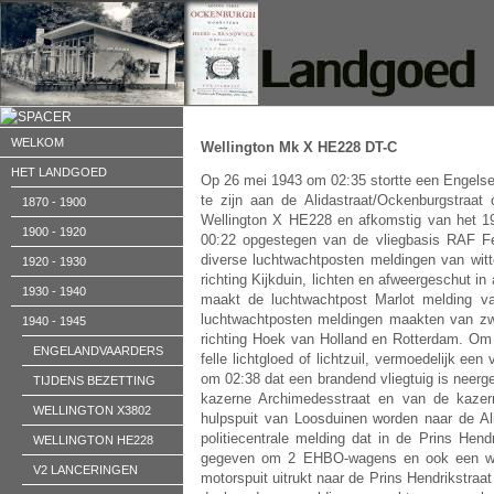
WELKOM
Wellington Mk X HE228 DT-C
HET LANDGOED
Op 26 mei 1943 om 02:35 stortte een Engelse
te zijn aan de Alidastraat/Ockenburgstraa
1870 - 1900
Wellington X HE228 en afkomstig
van het 1
1900 - 1920
00:22 opgestegen van de vliegbasis
RAF Fel
diverse luchtwachtposten meldingen van witt
1920 - 1930
richting Kijkduin, lichten en afweergeschut 
1930 - 1940
maakt de luchtwachtpost Marlot melding va
luchtwachtposten meldingen maakten van zwa
1940 - 1945
richting Hoek van Holland en Rotterdam. Om
ENGELANDVAARDERS
felle lichtgloed of lichtzuil, vermoedelijk ee
om 02:38 dat een brandend vliegtuig is neerg
TIJDENS BEZETTING
kazerne Archimedesstraat en van de kazer
WELLINGTON X3802
hulpspuit van Loosduinen worden naar de Al
politiecentrale melding dat in de Prins Hend
WELLINGTON HE228
gegeven om 2 EHBO-wagens en ook een wag
V2 LANCERINGEN
motorspuit uitrukt naar de Prins Hendrikstraa