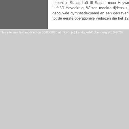
terecht in Stalag Luft III Sagan, maar Hey
Luft VI Heydekrug. Wilson maakte tijdens z
gebouwde gymnastiekpaard en een gegraven tu
tot de eerste operationele verliezen die het 1
This site was last modified on 03/08/2026 at 09:45. (c) Landgoed-Ockenburg 2010-2026