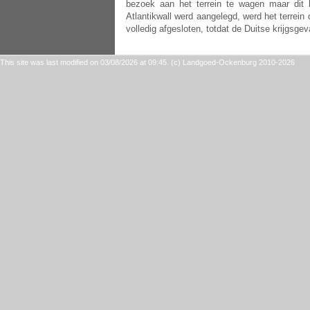
bezoek aan het terrein te wagen maar dit 
Atlantikwall werd aangelegd, werd het terrein 
volledig afgesloten, totdat de Duitse krijgs
This site was last modified on 03/08/2026 at 09:45. (c) Landgoed-Ockenburg 2010-2026