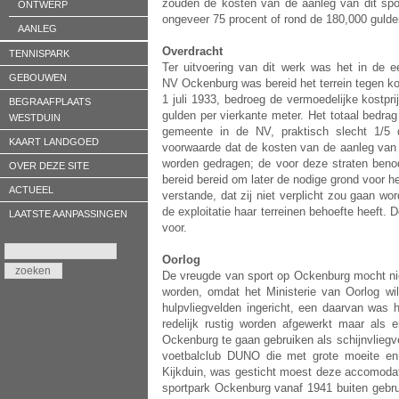
zouden de kosten van de aanleg van dit spo
ONTWERP
ongeveer 75 procent of rond de 180,000 guld
AANLEG
Overdracht
TENNISPARK
Ter uitvoering van dit werk was het in de 
GEBOUWEN
NV Ockenburg was bereid het terrein tegen k
1 juli 1933, bedroeg de vermoedelijke kostpr
BEGRAAFPLAATS
gulden per vierkante meter. Het totaal bedr
WESTDUIN
gemeente in de NV, praktisch slecht 1/5
KAART LANDGOED
voorwaarde dat de kosten van de aanleg van d
worden gedragen; de voor deze straten ben
OVER DEZE SITE
bereid bereid om later de nodige grond voor h
ACTUEEL
verstande, dat zij niet verplicht zou gaan w
de exploitatie haar terreinen behoefte heeft
LAATSTE AANPASSINGEN
voor.
Oorlog
De vreugde van sport op Ockenburg mocht nie
worden, omdat het Ministerie van Oorlog wil
hulpvliegvelden ingericht, een daarvan was 
redelijk rustig worden afgewerkt maar als
Ockenburg te gaan gebruiken als schijnvliegv
voetbalclub DUNO die met grote moeite en 
Kijkduin, was gesticht moest deze accomodatie
sportpark Ockenburg vanaf 1941 buiten gebru