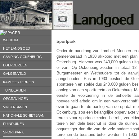
WELKOM
Sportpark
HET LANDGOED
Onder de aandrang van Lambert Moonen en d
gemeenteraad in 1930 akkoord met een plan w
CAMPING OCKENBURG
Ockenburg. Hiervoor was 240,000 gulden uitge
BOERDERIJEN
er van. Op Ockenburg zouden in totaal 12 
Burgemeester en Wethouders tot de aanwijz
GALGENVELD
aangehouden. Pas in 1933 besloot de Gem
KAMPEERTERREIN
sportterrein en stelde dus 240,000 gulden bes
aanleg van een sportterrein op Ockenburg. Me
TUINDERIJEN
eerste de voorziening in de behoefte a
OPGRAVINGEN
hoeveelheid arbeid om in een werkverschaffi
over te gaan tot de aanleg van de op dat mo
VINKENBANEN
Ockenburg, zou een belangrijke oppervlakte v
NATIONALE SCHIETBAAN
terrein voor sportdoeleinden betreft, verte
terrein ten dele beschut is door de duinen
PUINDUINEN
ongunstiger dan die van de vele andere spo
SPORTPARK
terreinen de toestand beter worden. In 1933