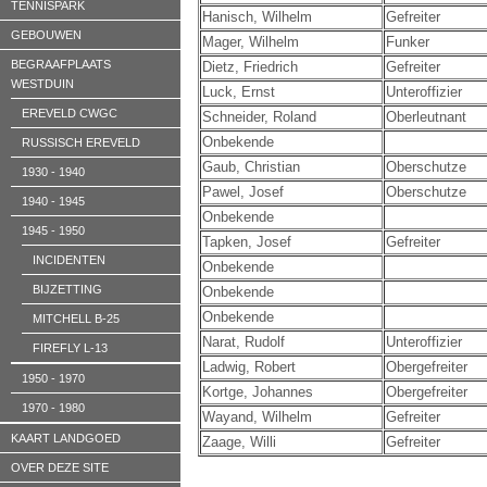
TENNISPARK
Hanisch, Wilhelm
Gefreiter
GEBOUWEN
Mager, Wilhelm
Funker
BEGRAAFPLAATS
Dietz, Friedrich
Gefreiter
WESTDUIN
Luck, Ernst
Unteroffizier
EREVELD CWGC
Schneider, Roland
Oberleutnant
Onbekende
RUSSISCH EREVELD
Gaub, Christian
Oberschutze
1930 - 1940
Pawel, Josef
Oberschutze
1940 - 1945
Onbekende
1945 - 1950
Tapken, Josef
Gefreiter
INCIDENTEN
Onbekende
BIJZETTING
Onbekende
Onbekende
MITCHELL B-25
Narat, Rudolf
Unteroffizier
FIREFLY L-13
Ladwig, Robert
Obergefreiter
1950 - 1970
Kortge, Johannes
Obergefreiter
1970 - 1980
Wayand, Wilhelm
Gefreiter
KAART LANDGOED
Zaage, Willi
Gefreiter
OVER DEZE SITE