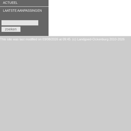
ACTUEEL
LAATSTE AANPASSINGEN
This site was last modified on 03/08/2026 at 09:45. (c) Landgoed-Ockenburg 2010-2026