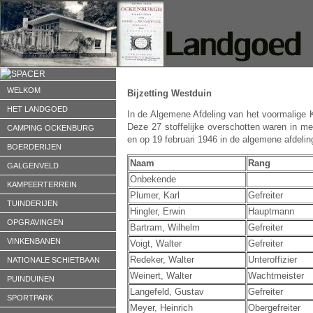
WELKOM
Bijzetting Westduin
HET LANDGOED
In de Algemene Afdeling van het voormalige K
Deze 27 stoffelijke overschotten waren in m
CAMPING OCKENBURG
en op 19 februari 1946 in de algemene afdeling
BOERDERIJEN
Naam
Rang
GALGENVELD
Onbekende
KAMPEERTERREIN
Plumer, Karl
Gefreiter
TUINDERIJEN
Hingler, Erwin
Hauptmann
OPGRAVINGEN
Bartram, Wilhelm
Gefreiter
VINKENBANEN
Voigt, Walter
Gefreiter
Redeker, Walter
Unteroffizier
NATIONALE SCHIETBAAN
Weinert, Walter
Wachtmeister
PUINDUINEN
Langefeld, Gustav
Gefreiter
SPORTPARK
Meyer, Heinrich
Obergefreiter