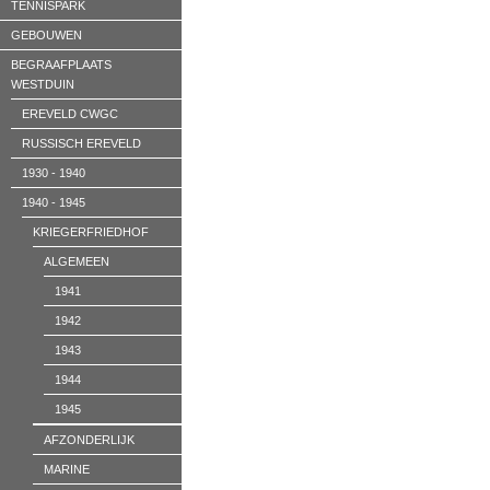
TENNISPARK
GEBOUWEN
BEGRAAFPLAATS
WESTDUIN
EREVELD CWGC
RUSSISCH EREVELD
1930 - 1940
1940 - 1945
KRIEGERFRIEDHOF
ALGEMEEN
1941
1942
1943
1944
1945
AFZONDERLIJK
MARINE