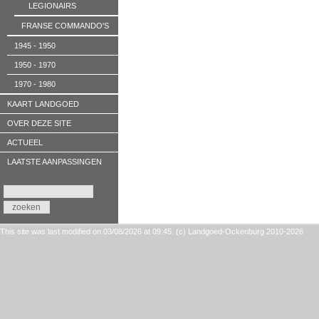
LEGIONAIRS
FRANSE COMMANDO'S
1945 - 1950
1950 - 1970
1970 - 1980
KAART LANDGOED
OVER DEZE SITE
ACTUEEL
LAATSTE AANPASSINGEN
This site was last modified on 03/08/2026 at 09:45. (c) Landgoed-Ockenburg 2010-2026