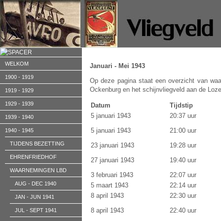
WELKOM
Januari - Mei 1943
1900 - 1919
Op deze pagina staat een overzicht van waa
Ockenburg en het schijnvliegveld aan de Loze
1919 - 1929
1929 - 1939
Datum
Tijdstip
5 januari 1943
20:37 uur
1939 - 1940
5 januari 1943
21:00 uur
1940 - 1945
TIJDENS BEZETTING
23 januari 1943
19:28 uur
EHRENFRIEDHOF
27 januari 1943
19:40 uur
WAARNEMINGEN LBD
3 februari 1943
22:07 uur
AUG - DEC 1940
5 maart 1943
22:14 uur
8 april 1943
22:30 uur
JAN - JUN 1941
8 april 1943
22:40 uur
JUL - SEPT 1941