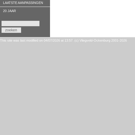
LAATSTE AANPASSINGEN
20 JAAR
This site was last modified on 04/07/2026 at 13:57. (c) Vliegveld-Ockenburg 2001-2026