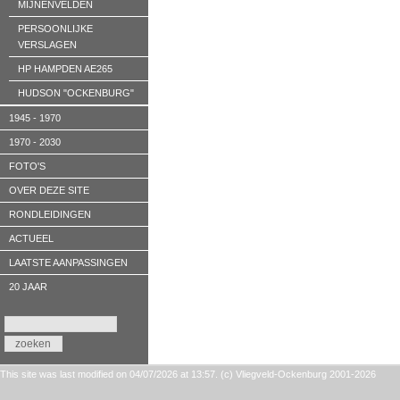
MIJNENVELDEN
PERSOONLIJKE
VERSLAGEN
HP HAMPDEN AE265
HUDSON "OCKENBURG"
1945 - 1970
1970 - 2030
FOTO'S
OVER DEZE SITE
RONDLEIDINGEN
ACTUEEL
LAATSTE AANPASSINGEN
20 JAAR
This site was last modified on 04/07/2026 at 13:57. (c) Vliegveld-Ockenburg 2001-2026