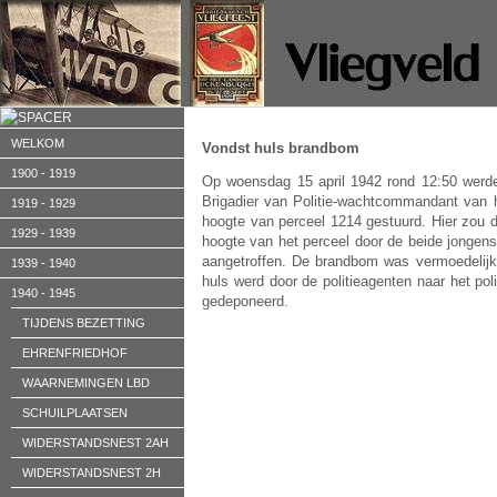
WELKOM
Vondst huls brandbom
1900 - 1919
Op woensdag 15 april 1942 rond 12:50
werde
Brigadier van Politie-wachtcommandant van h
1919 - 1929
hoogte van perceel 1214 gestuurd. Hier zou d
1929 - 1939
hoogte van het perceel door de beide jongen
aangetroffen. De brandbom was vermoedelijk 
1939 - 1940
huls werd door de politieagenten naar het pol
1940 - 1945
gedeponeerd.
TIJDENS BEZETTING
EHRENFRIEDHOF
WAARNEMINGEN LBD
SCHUILPLAATSEN
WIDERSTANDSNEST 2AH
WIDERSTANDSNEST 2H