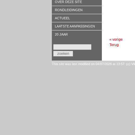
OVER DEZE SITE
RONDLEIDINGEN
ACTUEEL
LAATSTE AANPASSINGEN
20 JAAR
« vorige
Terug
This site was last modified on 04/07/2026 at 13:57. (c)