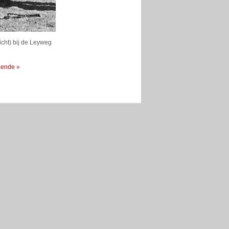
cht) bij de Leyweg
gende »