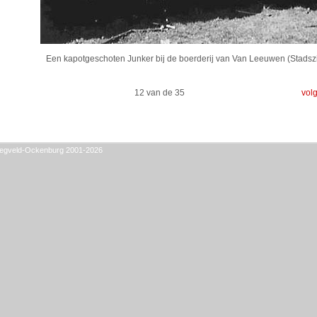
Een kapotgeschoten Junker bij de boerderij van Van Leeuwen (Stadszi
12 van de 35
vol
 Vliegveld-Ockenburg 2001-2026