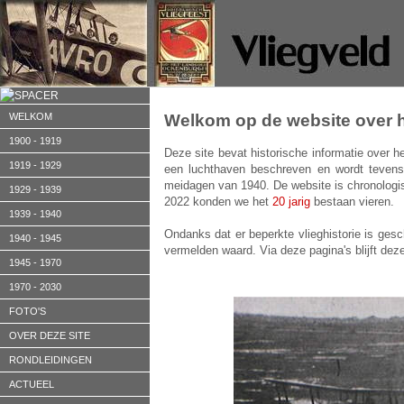
WELKOM
Welkom op de website over h
1900 - 1919
Deze site bevat historische informatie over h
1919 - 1929
een luchthaven beschreven en wordt tevens
meidagen van 1940. De website is chronologis
1929 - 1939
2022 konden we het
20 jarig
bestaan vieren.
1939 - 1940
Ondanks dat er beperkte vlieghistorie is gesc
1940 - 1945
vermelden waard. Via deze pagina's blijft de
1945 - 1970
1970 - 2030
FOTO'S
OVER DEZE SITE
RONDLEIDINGEN
ACTUEEL